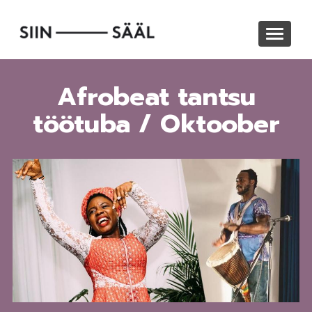
Liigu
edasi
Toggle
põhisisu
navigat
juurde
Afrobeat tantsu
töötuba / Oktoober