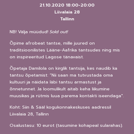
21.10.2020
18:00
-
20:00
Liivalaia 28
Tallinn
NB! Välja müüdud!
Sold out!
Õpime afrobeat tantse, mille juured on
traditsioonilistes Lääne-Aafrika tantsudes ning mis
on inspireeritud Lagose tänavaist.
Õpetaja Damilola on kirglik tantsija, kes naudib ka
tantsu õpetamist: “Nii saan ma tutvustada oma
kultuuri ja näidata läbi tantsu armastust ja
õnnetunnet. Ja loomulikult aitab keha liikumine
muusikas ja rütmis luua parema kontakti iseendaga".
Koht: Siin & Sääl kogukonnakeskuses aadressil
Liivalaia 28, Tallinn
Osalustasu: 10 eurot (tasumine kohapeal sularahas).